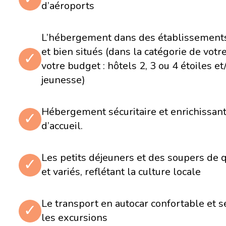
d’aéroports
Jour 8
Forêt nuageuse de Mindo
L’hébergement dans des établissements
et bien situés (dans la catégorie de votr
✓
Activité de tyrolienne (zipline) qui vous permettra d
votre budget : hôtels 2, 3 ou 4 étoiles e
dans la luxuriante canopée de la forêt tropicale
jeunesse)
Visite de Mariposas de Mindo, un jardin d'élevage d
Exaltante activité de tubbing permettant de descend
rivière
Atelier vous présentant toutes les étapes de trans
Hébergement sécuritaire et enrichissant
✓
cacao jusqu'au résultat final : le chocolat
d’accueil.
Jour 9
Les petits déjeuners et des soupers de q
Forêt nuageuse de Mindo - Q
✓
et variés, reflétant la culture locale
Activité à thématique ornithologique avec un arrêt d
d'observation qui permet d'admirer des centaines de
Le transport en autocar confortable et s
de toutes sortes
✓
Route vers Quito
les excursions
Découverte guidée de la fabuleuse capitale du pays,