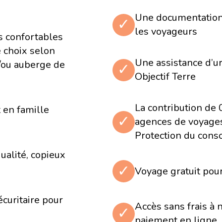
Une documentation 
✓
les voyageurs
 confortables
e choix selon
'effectuer une traversée
Une assistance d’u
t/ou auberge de
✓
Objectif Terre
e papillons
re le courant d'une
La contribution de
formation des fèves de
 en famille
✓
agences de voyages 
Protection du con
ualité, copieux
uito
✓
Voyage gratuit pou
ans un centre
 colibris et des oiseaux
écuritaire pour
Accès sans frais à 
✓
paiement en ligne
 Quito, classée au