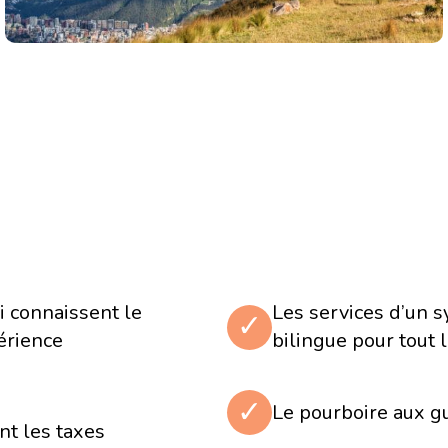
locale et à la
le, c'est avoir la chance
e marché d'Otavalo pour
 Forêt
i connaissent le
Les services d’un
✓
périence
bilingue pour tout l
o Nambillo, en pleine
es sont vertes, la
onnante
✓
Le pourboire aux gu
r permettant d'admirer
nt les taxes