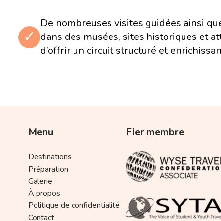
patrimoine mondial de l'UNESCO
De nombreuses visites guidées ainsi qu
✓
Jour 10
dans des musées, sites historiques et att
vol Quito – Montréal
d’offrir un circuit structuré et enrichissan
Menu
Fier membre
Destinations
Préparation
Galerie
À propos
Politique de confidentialité
Contact