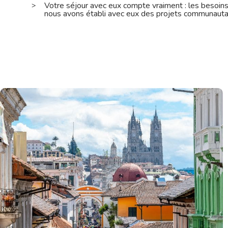
Votre séjour avec eux compte vraiment : les besoins 
nous avons établi avec eux des projets communautair
Jour 4
Expérience en communauté
Journée consacrée à votre immersion dans la culture 
participation au travail à la ferme communautaire
Vivre une immersion dans une petite communauté rural
d'organiser un sympathique match de soccer avec les
découvrir que l'altitude est vraiment un avantage co
Jour 5
Expérience en communauté
Journée consacrée à votre immersion dans la culture 
participation au travail à la ferme communautaire
Vivre une immersion dans une petite communauté rural
de donner un coup de main dans le petit atelier spéci
transformation de la laine et la création de chapeaux