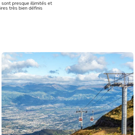
sont presque illimités et
es très bien définis
locale et à la
e, c'est la possibilité
 jeunes du village et
ncurrentiel énorme
locale et à la
e, c'est la possibilité
alisé dans la
 traditionnels