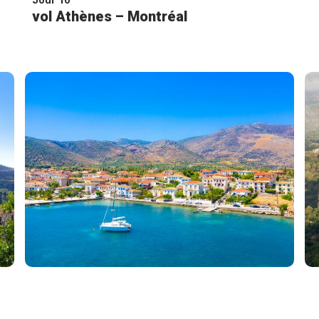
Jour 10
de l'UNESCO
vol Athènes – Montréal
Balade à pied dans Plaka, l'ancien quartier situé au
pied de l'Acropole connu pour ses ruelles typiques,
ses boutiques et ses restaurants
Continuation vers la place Syntagma, face au
parlement grec et possibilité d'assister au
changement de garde devant le monument du
soldat inconnu
Court arrêt photo au superbe stade en marbre de
Kallimarmaro, dont les origines remontent à 330
avant J.-C.