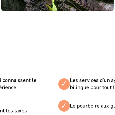
'Alsace
 quartier le plus
g –
Centre européen du
site de l'ancien camp de
s victimes : entre 10 000
à 1944/
ressionnante place forte
i connaissent le
Les services d’un
des remparts, une vue
✓
périence
bilingue pour tout l
ourg/
✓
Le pourboire aux gu
 Berne
nt les taxes