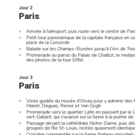
Jour 2
Paris
Arrivée à l'aéroport, puis route vers le centre de Par
Petit tour panoramique de la capitale française en s
place de la Concorde
Balade sur les Champs-Élysées jusqu'à l'Arc de Tr
Promenade au parvis du Palais de Chaillot, le meille
des photos de la tour Eiffel
Jour 3
Paris
Visite guidée du musée d'Orsay pour y admirer des
Manet, Deguas, Renoir et Van Gogh
Promenade vers le quartier Latin en passant par le L
vert-Gallant, qui s'avance sur la Seine à la pointe de l
Passage devant la cathédrale Notre-Dame, puis déc
groupes de l'île St-Louis, restée quasiment identiqu
Croisière commentée sur la Seine (bateau-mouche) 