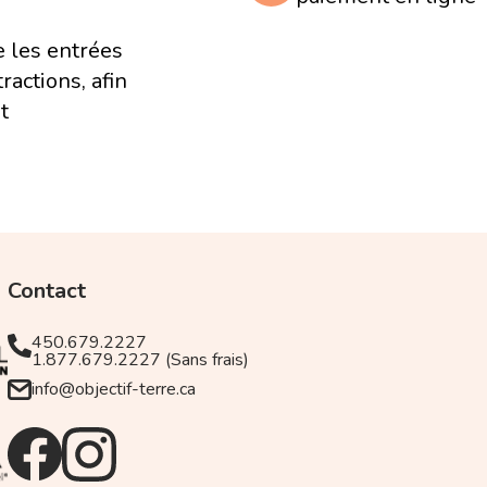
sse
e les entrées
ractions, afin
égion des lacs suisse
des chutes d'eau
t
en, niché dans une vallée
 les rives du lac des
e plus vieux pont
le
Contact
450.679.2227
1.877.679.2227 (Sans frais)
info@objectif-terre.ca