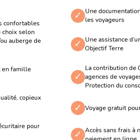
Une documentation 
entée par les gens
✓
les voyageurs
 confortables
a, une élégante station
urs avec une eau chaude
e choix selon
Une assistance d’u
tale de la Suisse au
t/ou auberge de
✓
Objectif Terre
La contribution de
 en famille
✓
agences de voyages 
Protection du con
 nom à cette magnifique
âteau construit au 13e
ualité, copieux
endre plus sur l'histoire
✓
Voyage gratuit pou
uit un délicieux chocolat
écuritaire pour
Accès sans frais à 
✓
paiement en ligne