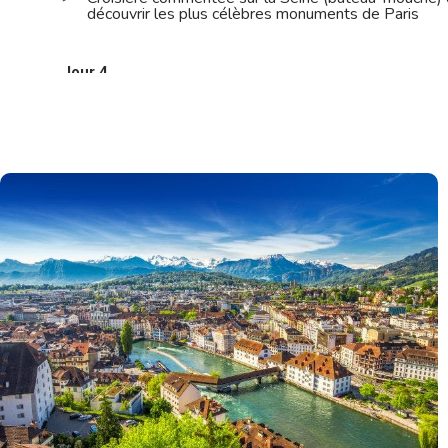
découvrir les plus célèbres monuments de Paris
Jour 4
Paris – Meaux - Reims
Visite du musée de la Grande Guerre de Meaux, une
l'histoire de la Première Guerre mondiale
Découverte du musée de l'Automobile Reims-Cham
d'admirer une collection impressionnante de plus de
Visite de la majestueuse cathédrale gothique constru
siècles
Jour 5
Reims – Verdun – Strasbourg
Visite guidée consacrée à la Grande Guerre de 191
combats qui se sont déroulés autour de Verdun
Découverte du musée de la Citadelle, qui présente u
augmentée qui vous met dans la peau d'un soldat de 
guerre des tranchées