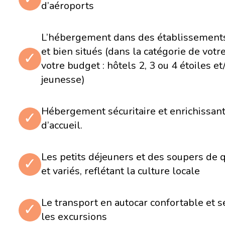
d’aéroports
Visite de la ville allemande de Baden-Baden, fréqu
fortunés et les nobles depuis le 19e siècle
L’hébergement dans des établissements
Séance de relaxation totale aux thermes de Caracall
thermale qui offre des bassins intérieurs et extérie
et bien situés (dans la catégorie de votr
qui détend même le plus stressé
✓
Poursuite de votre route en direction de Berne, capi
votre budget : hôtels 2, 3 ou 4 étoiles e
centre historique charmant
jeunesse)
Jour 8
Hébergement sécuritaire et enrichissant
Berne - Gruyère
✓
d’accueil.
Découverte du village de Gruyères, qui a donné son
région et à son savoureux fromage, puis visite du ch
Les petits déjeuners et des soupers de q
siècle
✓
Visite de la maison du fromage Gruyères pour en appr
et variés, reflétant la culture locale
du célèbre fromage, suivi d'un repas typique
Activité gourmande à la chocolaterie Cailler, qui prod
au lait frais des Alpes
Le transport en autocar confortable et s
✓
les excursions
Jour 9