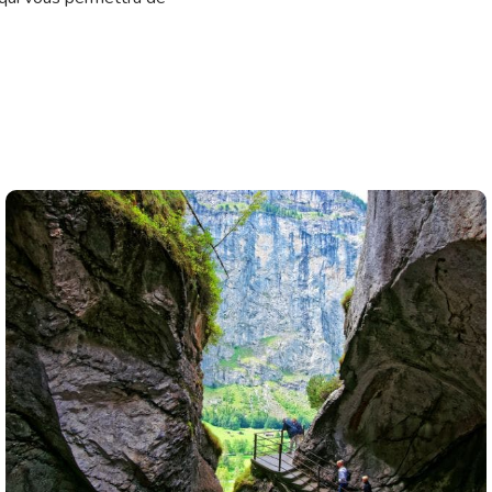
 plongée fascinante dans
pagne, qui permet
 200 véhicules
ite il y a plus de 8
4-1918 et surtout aux
ne exposition de réalité
23 ans qui affronte la