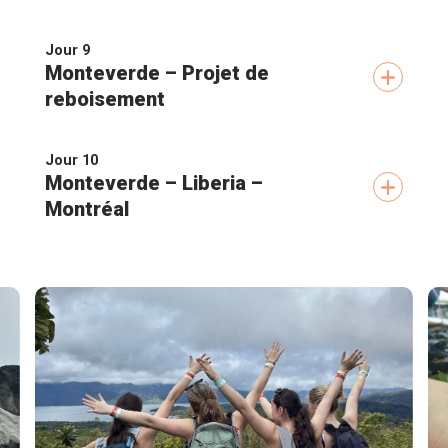
Journée consacrée au projet de reboisement à la
Finca Lantana, située au coeur de la forêt
Jour 9
nuageuse de Monteverde
Monteverde – Projet de
Différents travaux de volontariat sont possibles :
récolte de graines, création de pépinières, création
reboisement
de fertilisant naturel, nettoyage et plantation
d'arbres, etc.
Deuxième journée consacrée au projet de
reboisement dans le couloir biologique de Cerro
Jour 10
Plano
Monteverde – Liberia –
Montréal
Vol Liberia – Montréal