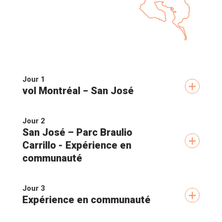
Jour 1
vol Montréal − San José
Arrivée à San José, la capitale du pays, située dans
la région de la Vallée Centrale, bordée par des
Jour 2
volcans et la magnifique cordillère de Talamanca
San José – Parc Braulio
Carrillo - Expérience en
communauté
Route vers le nord-est afin de rejoindre les
sympathiques paysans d'une association
Jour 3
villageoise, qui vous accueilleront pour les
Expérience en communauté
prochaines nuits
En chemin, muni de votre harnais et en toute
sécurité, vous survolerez la forêt tropicale en