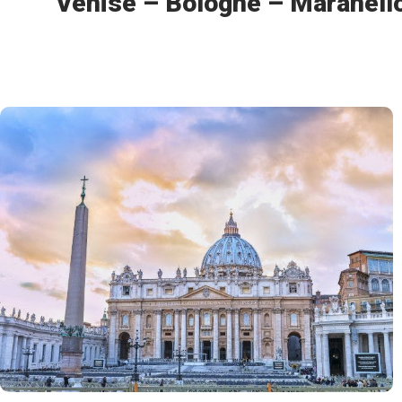
Venise – Bologne – Maranell
Montecatini Terme
Sympathique arrêt à Bologne, charmante ville médiév
ancienne université du monde occidental et temps li
magnifique Piazza Maggiore, entourée de monument
couper le souffle
Choix alternatif : Arrêt gourmand chez un producteur
visite des installations et dégustation de l'or noir 
Découverte du museo Ferrari, célébrant la gloire de
Poursuite de la route vers Montecatini Terme, ville
de Florence puis balade dans le centre historique
Jour 5
Cinque Terre – Montecatini 
Découverte de la superbe région des Cinque Terre,
typiquement méditerranéens avec ses pins sculptés pa
travaillé par la mer qui abrite des centaines de petit
Balade le long des murs de pierres séchées, qui dél
vignes centenaires, en chemin vers Manorala