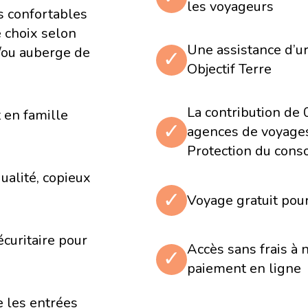
les voyageurs
 confortables
petite ville entourée de
t l'une des
e choix selon
de nombreuses tours qui
Une assistance d’u
t/ou auberge de
✓
ale, qui présente une
Objectif Terre
ts et les instruments de
Rome pour flâner un peu
La contribution de
 en famille
✓
agences de voyages 
Protection du con
ualité, copieux
✓
Voyage gratuit pou
ique, la basilique Saint-
jectif principal la
écuritaire pour
 par Michel-Ange au
Accès sans frais à 
✓
a Rome Antique et qui n'a
paiement en ligne
126 après J.-C.
e les entrées