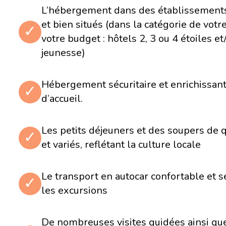
L’hébergement dans des établissements
Transfert en direction de San Gimignano, magnifique 
remparts qui a su conserver son aspect médiéval don
et bien situés (dans la catégorie de votr
✓
caractéristiques impressionnantes est la présence 
dominent le village
votre budget : hôtels 2, 3 ou 4 étoiles e
Visite assez particulière du Museo Criminale mediov
jeunesse)
exposition sur la justice au moyen-âge, les châtimen
torture
En soirée, balade dirigée dans le centre animée de 
et s'imprégner de l'ambiance romaine
Hébergement sécuritaire et enrichissant
✓
d’accueil.
Jour 8
Rome – Vatican
Les petits déjeuners et des soupers de q
✓
et variés, reflétant la culture locale
Découverte de la plus grande église du monde cathol
Pierre de Rome
Visite du Vatican et ses célèbres musées avec pour ob
Le transport en autocar confortable et s
découverte de la chapelle Sixtine à la voûte peinte
✓
début du 16<sup>ième</sup> siècle
les excursions
Visite du Panthéon, l'édifice le mieux conservé de l
jamais cessé d'être visité depuis sa construction en 
De nombreuses visites guidées ainsi qu