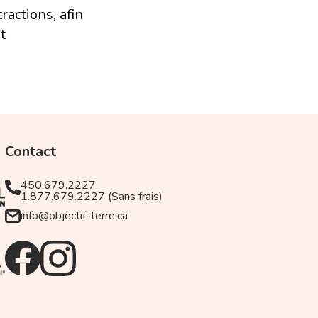
ractions, afin
t
nt par le forum romain
mpereurs et des
!
s vous permettant
r vers la Piazza di
Monti
Contact
les riches touristes du
olo, où trône en son
450.679.2227
1.877.679.2227 (Sans frais)
info@objectif-terre.ca