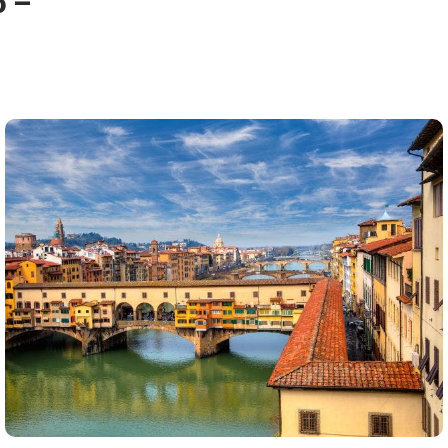
o –
ale qui abrite la plus
bre autour de la
s dont la beauté est à
 de vinaigre balsamique,
de Modène
s célèbres voitures sport
 thermale située à 60 km
Terme
 aux paysages
r la brise et le littoral
es criques
imitent les champs de