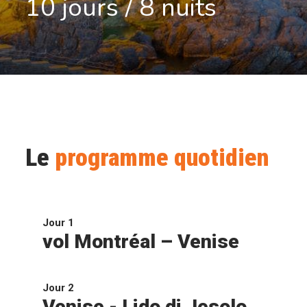
10 jours / 8 nuits
Le
programme quotidien
Jour 1
vol Montréal – Venise
Jour 2
Venise - Lido di Jesolo