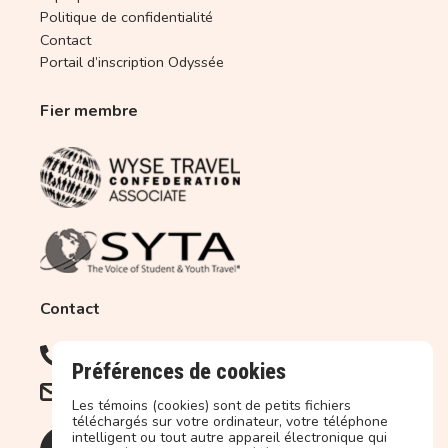
Politique de confidentialité
Contact
Portail d’inscription Odyssée
Fier membre
Contact
450.679.2227
1.877.679.2227 (Sans frais)
Préférences de cookies
info@objectif-terre.ca
Les témoins (cookies) sont de petits fichiers
téléchargés sur votre ordinateur, votre téléphone
intelligent ou tout autre appareil électronique qui